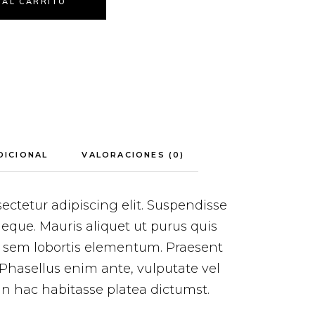
 AL CARRITO
DICIONAL
VALORACIONES (0)
ectetur adipiscing elit. Suspendisse
neque. Mauris aliquet ut purus quis
el sem lobortis elementum. Praesent
. Phasellus enim ante, vulputate vel
 In hac habitasse platea dictumst.