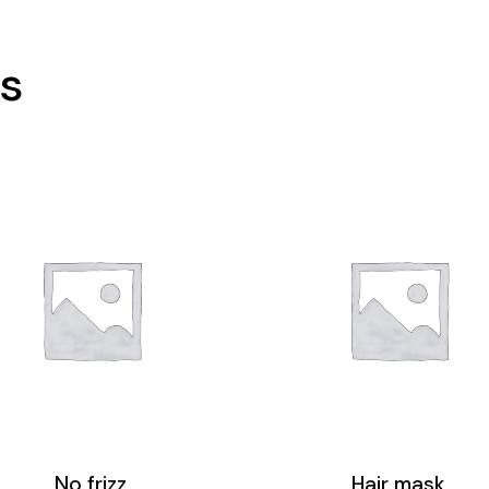
ts
No frizz
Hair mask